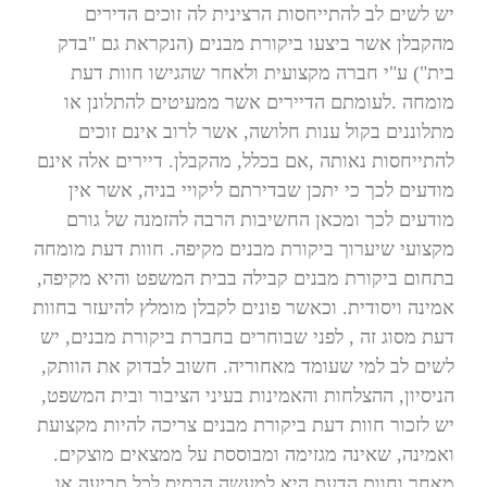
יש לשים לב להתייחסות הרצינית לה זוכים הדירים
מהקבלן אשר ביצעו ביקורת מבנים (הנקראת גם "בדק
בית") ע"י חברה מקצועית ולאחר שהגישו חוות דעת
מומחה .לעומתם הדיירים אשר ממעיטים להתלונן או
מתלוננים בקול ענות חלושה, אשר לרוב אינם זוכים
להתייחסות נאותה ,אם בכלל, מהקבלן. דיירים אלה אינם
מודעים לכך כי יתכן שבדירתם ליקויי בניה, אשר אין
מודעים לכך ומכאן החשיבות הרבה להזמנה של גורם
מקצועי שיערוך ביקורת מבנים מקיפה. חוות דעת מומחה
בתחום ביקורת מבנים קבילה בבית המשפט והיא מקיפה,
אמינה ויסודית. וכאשר פונים לקבלן מומלץ להיעזר בחוות
דעת מסוג זה , לפני שבוחרים בחברת ביקורת מבנים, יש
לשים לב למי שעומד מאחוריה. חשוב לבדוק את הוותק,
הניסיון, ההצלחות והאמינות בעיני הציבור ובית המשפט,
יש לזכור חוות דעת ביקורת מבנים צריכה להיות מקצועת
ואמינה, שאינה מגזימה ומבוססת על ממצאים מוצקים.
מאחר וחוות הדעת היא למעשה הבסיס לכל תביעה או