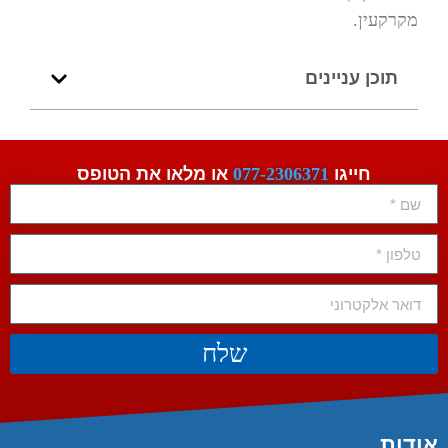
מקרקעין.
תוכן עניינים
חייגו
077-2306371
או מלאו את הטופס
שלח
אודות