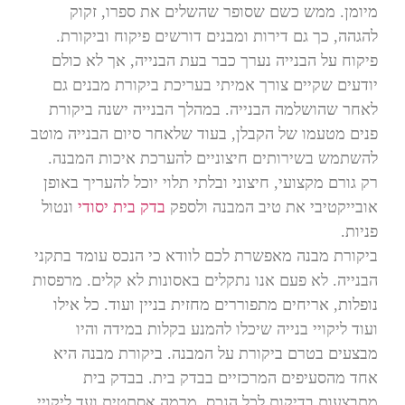
מיומן. ממש כשם שסופר שהשלים את ספרו, זקוק
להגהה, כך גם דירות ומבנים דורשים פיקוח וביקורת.
פיקוח על הבנייה נערך כבר בעת הבנייה, אך לא כולם
יודעים שקיים צורך אמיתי בעריכת ביקורת מבנים גם
לאחר שהושלמה הבנייה. במהלך הבנייה ישנה ביקורת
פנים מטעמו של הקבלן, בעוד שלאחר סיום הבנייה מוטב
להשתמש בשירותים חיצוניים להערכת איכות המבנה.
רק גורם מקצועי, חיצוני ובלתי תלוי יוכל להעריך באופן
אובייקטיבי את טיב המבנה ולספק
בדק בית יסודי
ונטול
פניות.
ביקורת מבנה מאפשרת לכם לוודא כי הנכס עומד בתקני
הבנייה. לא פעם אנו נתקלים באסונות לא קלים. מרפסות
נופלות, אריחים מתפוררים מחזית בניין ועוד. כל אילו
ועוד ליקויי בנייה שיכלו להמנע בקלות במידה והיו
מבצעים בטרם ביקורת על המבנה. ביקורת מבנה היא
אחד מהסעיפים המרכזיים בבדק בית. בבדק בית
מתבצעות בדיקות לכל הנכס. מרמה אסתטית ועד ליקויי