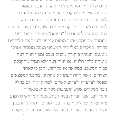
חיים של הדייר וגורמים לירידת ערך הנכס. כאמור,
הנטייה אצל מרבית קבלני הבניין הינה להגיע להסדר
לשביעות רצון רוכש הדירה וזאת בטרם הדבר יגיע
להלכים משפטים מתקדמים. מצד שני, עדיין מעט חברות
בניה המנסות להלחם על "חפותם" ומציגים חוות דעת
מוזמנות מטעמם, אשר מנסות למזער ולגמד את הליקויים
בדירה. במקרים כאלו בית המשפט ממנה מומחה נטרלי
מטעמו, העורך ביקורת מבנים בנכס ומכין חוות דעת
מומחה בלתי תלויה. גם חוות דעתו לא תמיד מתקבלת
בבית המשפט במלואה או בחלקה. יתכן כי לאחד
הצדדים, אשר חוות דעתו לא נוחה לו, מתנגד לממצאים
ומנסה לערערה ולערום קשיים. למרות זאת, גם בחלק
ניכר ממקרים אלה, התביעות מסתימות בפשרות
והסדרים. ישנן חברות בניה רבות, מנסות מראש להימנע
מהיווצרות של ליקויי בניה, כבר תוך כדי תהליך התכנון
ותהליך הבניה. חברות בניה אלה שוכרות חברה ביקורת