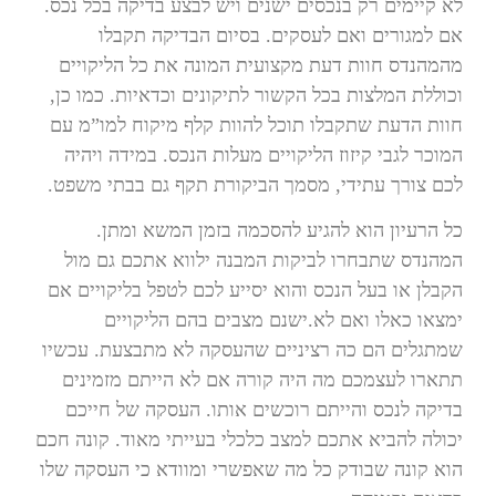
לא קיימים רק בנכסים ישנים ויש לבצע בדיקה בכל נכס.
אם למגורים ואם לעסקים. בסיום הבדיקה תקבלו
מהמהנדס חוות דעת מקצועית המונה את כל הליקויים
וכוללת המלצות בכל הקשור לתיקונים וכדאיות. כמו כן,
חוות הדעת שתקבלו תוכל להוות קלף מיקוח למו”מ עם
המוכר לגבי קיזוז הליקויים מעלות הנכס. במידה ויהיה
לכם צורך עתידי, מסמך הביקורת תקף גם בבתי משפט.
כל הרעיון הוא להגיע להסכמה בזמן המשא ומתן.
המהנדס שתבחרו לביקות המבנה ילווא אתכם גם מול
הקבלן או בעל הנכס והוא יסייע לכם לטפל בליקויים אם
ימצאו כאלו ואם לא.ישנם מצבים בהם הליקויים
שמתגלים הם כה רציניים שהעסקה לא מתבצעת. עכשיו
תתארו לעצמכם מה היה קורה אם לא הייתם מזמינים
בדיקה לנכס והייתם רוכשים אותו. העסקה של חייכם
יכולה להביא אתכם למצב כלכלי בעייתי מאוד. קונה חכם
הוא קונה שבודק כל מה שאפשרי ומוודא כי העסקה שלו