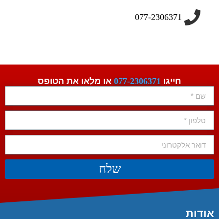
077-2306371
חייגו
077-2306371
או מלאו את הטופס
שלח
אודות