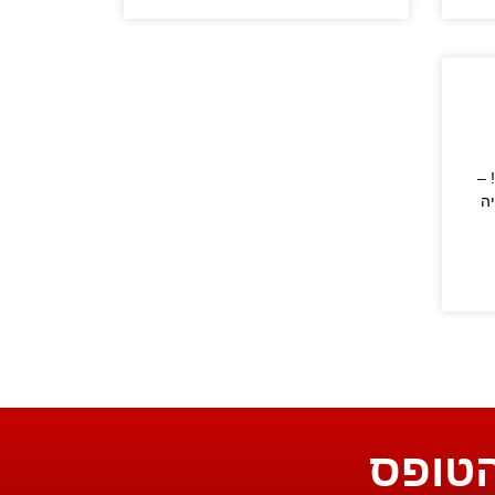
 –
ה
הטופס