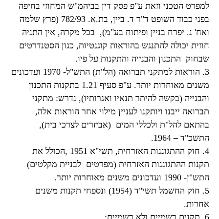
למפרט הטכני וזאת ע"פ פסק דין בביהמ"ש המחוזי בחיפה
בפני כבוד השופט ד"ר ד. ביין, בת.א. 782/93 (פרץ שלמה
ואח' נ. יפרח בניין ופיתוח בע"מ), בכל מקרה, אין התניה
חוזית יכולה להתנגש בהוראות קוגנטיות, כגון הסטנדרטים
שבחוק התכנון והבנייה והתקנות על פיו.
3. הוראות למתקני תברואה (הל"ת) התש"ל- 1970 ועדכונים
משנים מאוחרות יותר. ע"פ סעיף 1.21 בתקנות התכנון
והבנייה (בקשה להיתר תנאיו ואגרותיו), נדרש: מתקני
תברואה ייבנו ויותקנו לעניין מילוי אחר הוראות אלה,
בהתאם להל"ת ולכללי המים (אביזרים לצרכי בית),
התשכ"ד – 1964.
4. חוק ההתגוננות האזרחית, תשי"א 1951 ,הכולל את
תקנות ההתגוננות האזרחית (מפרטים לבניית מקלטים)
התש"ן- 1990 ועדכונים משנים מאוחרות יותר.
5. חוק החשמל תשי"ד (1954) ונספחי תקנות משנים
אחרות.
6. תקנים רשמיים ולא רשמיים: